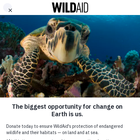
« Back to wildaid.org
TOGG
GALAPAGOS